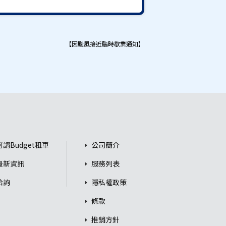
【因颱風接近臨時歇業通知】
何謂Budget租車
公司簡介
最新資訊
服務列表
洽詢
隱私權政策
條款
推銷方針