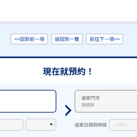
<<回到前一項
返回到一覽
前往下一項>>
現在就預約！
還車門市
請選擇
還車日期與時間