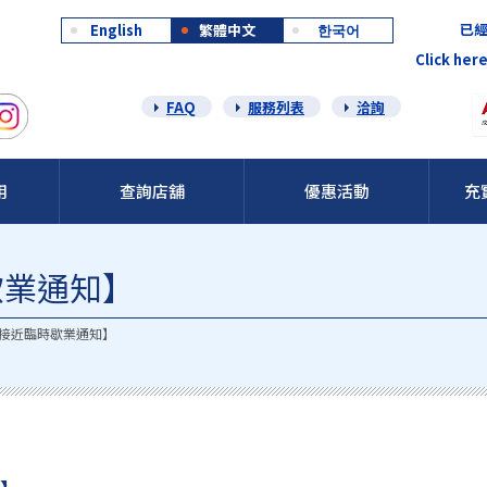
已經
English
繁體中文
한국어
Click here
FAQ
服務列表
洽詢
用
查詢店舖
優惠活動
充
歇業通知】
接近臨時歇業通知】