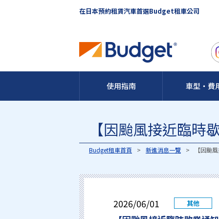
在日本預約租賃汽車首選Budget租車公司
使用指南
車型・費
【因颱風接近臨時
Budget租車首頁
新進消息一覽
【因颱風
2026/06/01
其他