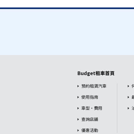
Budget租車首頁
預約租賃汽車
使用指南
車型・費用
查詢店舖
優惠活動