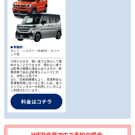
車種例：
タント・ハスラー・N-BOX・スペー
シア等
小回りがきき、狭い道でも安心して運
転することができます。慣れない車で
は駐車が困難な場合もありますが、軽
乗用車であれば駐車もスムーズに行
え、女性に人気です。
また、比較的燃費もよく、高速料金も
普通乗用車に比べると安いため、低コ
ストでレンタカーを利用したい方によ
く利用されています。
料金はコチラ