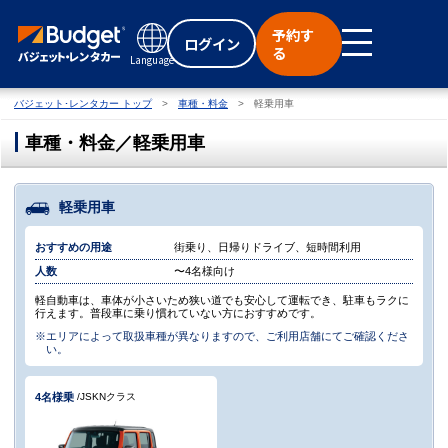
予約す
ログイン
る
Language
バジェット･レンタカー トップ
車種・料金
軽乗用車
車種・料金／軽乗用車
軽乗用車
おすすめの用途
街乗り、日帰りドライブ、短時間利用
人数
〜4名様向け
軽自動車は、車体が小さいため狭い道でも安心して運転でき、駐車もラクに
行えます。普段車に乗り慣れていない方におすすめです。
※エリアによって取扱車種が異なりますので、ご利用店舗にてご確認くださ
い。
4名
様乗
/JSKNクラス