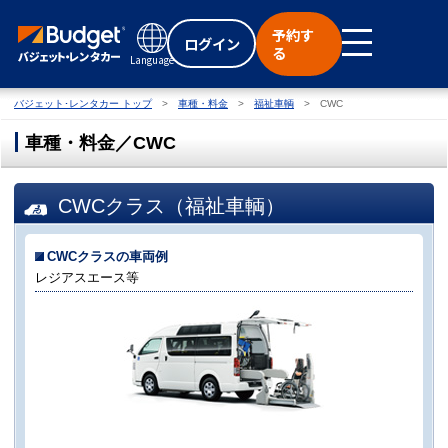
予約す
ログイン
る
Language
バジェット･レンタカー トップ
車種・料金
福祉車輌
CWC
車種・料金／CWC
CWCクラス（福祉車輌）
CWCクラスの車両例
レジアスエース等