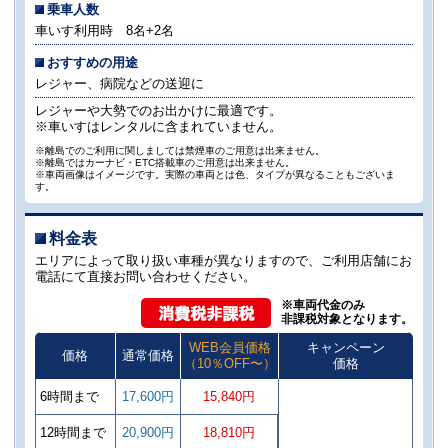
乗車人数
車いす利用時 8名+2名
おすすめの用途
レジャー、病院などの送迎に
レジャーや大勢でのお出かけに最適です。
※車いすはレンタルに含まれていません。
※離島でのご利用に関しましては禁煙車のご用意は出来ません。
※離島ではカーナビ・ETC搭載車のご用意は出来ません。
※車両画像はイメージです。実際の車両とは色、タイプが異なることもございま
す。
料金表
エリアによって取り扱い車種が異なりますので、ご利用店舗にお
電話にて直接お問い合わせください。
※車両代金のみ
非課税対象となります。
WEB会員価格
キャンペーン
価格
通常価格
（10％OFF〜）
価格
6時間まで
17,600円
15,840円
12時間まで
20,900円
18,810円