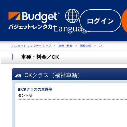
ログイン
Language
バジェット･レンタカー トップ
車種・料金
福祉車輌
CK
車種・料金／CK
CKクラス（福祉車輌）
CKクラスの車両例
タント等