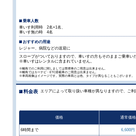
乗車人数
車いす利用時 2名+1名、
車いす無の時 4名
おすすめの用途
レジャー、病院などの送迎に
スロープがついておりますので、車いすの方もそのままご乗車い
※車いすはレンタルに含まれていません。
※離島でのご利用に関しましては禁煙車のご用意は出来ません。
※離島ではカーナビ・ETC搭載車のご用意は出来ません。
※車両画像はイメージです。実際の車両とは色、タイプが異なることもございます。
エリアによって取り扱い車種が異なりますので、ご利
料金表
価格
通常価格
6時間まで
6,600円