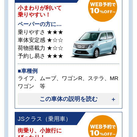
小まわりが利いて
乗りやすい！
ペーパーの方に…
乗りやすさ
★★★
車体安定感
★☆☆
荷物搭載力
★☆☆
予約し易さ
★★★
■車種例
ライフ、ムーブ、ワゴンR、ステラ、MR
ワゴン 等
この車体の説明を読む
JSクラス（乗用車）
街乗り、小旅行に