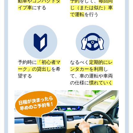
動車やコンパクトタ
予約
をして、
毎回同
イプ車
にする
じ（または似た）車
で運転
を行う
予約時に
「初心者マ
なるべく
定期的にレ
ーク」の貸出し
を希
ンタカーを利用
し
望する
て、車の運転や車両
の仕様に
慣れていく