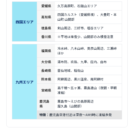
愛媛県
久万高原町、石鎚山エリア
四国カルスト（愛媛県境）、大豊町・本
高知県
山町 山間部
四国エリア
徳島県
剣山周辺、三好市、祖谷エリア
香川県
※平地は降雪少、山間部のみ積雪注意
冷水峠、八木山峠、英彦山周辺、三瀬峠
福岡県
ほか
大分県
湯布院、玖珠、九重、庄内、由布
長崎県
雲仙地域、稲佐山
熊本県
阿蘇周辺、黒川温泉、南阿蘇村
九州エリア
高千穂〜五ヶ瀬、霧島連山（夜間・早朝
宮崎県
凍結）
鹿児島
霧島市〜えびの高原周辺
県
屋久島（山間部）
特徴：
鹿児島空港付近は深夜〜AM9時に凍結多発