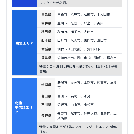
レスタイヤが必須。
青森県
青森市、八戸市、弘前市、十和田市
岩手県
盛岡市、花巻市、北上市、奥州市
秋田県
秋田市、横手市、大館市
山形県
山形市、米沢市、鶴岡市、酒田市
東北エリア
宮城県
仙台市（山間部）、気仙沼市
福島県
会津若松市、郡山市（山間部）、福島市
特徴：
日本海側は特に降雪量が多い。12月〜3月が積
雪期。
新潟市、長岡市、上越市、妙高市、魚沼
新潟県
市
富山県
富山市、高岡市、氷見市
北陸・
石川県
金沢市、白山市、小松市
甲信越エリ
ア
長野市、松本市、軽井沢市、白馬村、志
長野県
賀高原
特徴：
豪雪地帯が多数。スキーリゾートエリアは特に
注意。