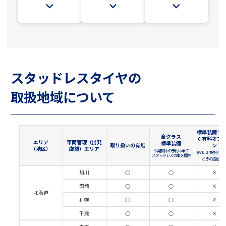
スタッドレスタイヤの
取扱地域について
標準装備で
全クラス
く有料オプ
エリア
車両管理（出発
標準装備
取り扱いの有無
ン
（地区）
店舗）エリア
※期間中の予約は全て
(ＷＥＢ予約を完了
スタッドレスの車を提供
ときの追加料金
旭川
○
○
×
函館
○
○
×
北海道
札幌
○
○
×
千歳
○
○
×