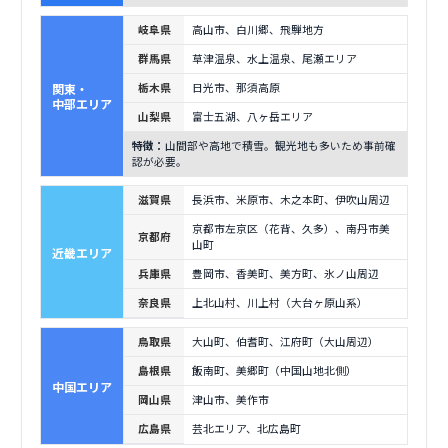
岐阜県
高山市、白川郷、飛騨地方
群馬県
草津温泉、水上温泉、尾瀬エリア
関東・
栃木県
日光市、那須高原
中部エリア
山梨県
富士五湖、八ヶ岳エリア
特徴：
山間部や高地で積雪。観光地も多いため事前確
認が必要。
滋賀県
長浜市、米原市、木之本町、伊吹山周辺
京都市左京区（花背、久多）、南丹市美
京都府
山町
近畿エリア
兵庫県
豊岡市、香美町、美方町、氷ノ山周辺
奈良県
上北山村、川上村（大台ヶ原山系）
鳥取県
大山町、伯耆町、江府町（大山周辺）
島根県
飯南町、美郷町（中国山地北側）
中国エリア
岡山県
津山市、美作市
広島県
芸北エリア、北広島町