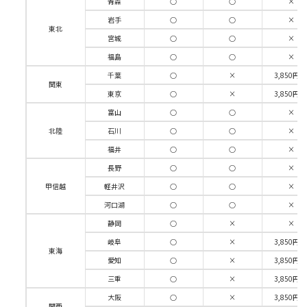
青森
○
○
×
岩手
○
○
×
東北
宮城
○
○
×
福島
○
○
×
千葉
○
×
3,850円/
関東
東京
○
×
3,850円/
富山
○
○
×
北陸
石川
○
○
×
福井
○
○
×
長野
○
○
×
甲信越
軽井沢
○
○
×
河口湖
○
○
×
静岡
○
×
×
岐阜
○
×
3,850円/
東海
愛知
○
×
3,850円/
三重
○
×
3,850円/
大阪
○
×
3,850円/
関西