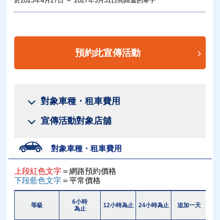
於2023年4月27日 ～ 2027年3月31日間歸還的車子
預約此宣傳活動
對象車種・租車費用
宣傳活動對象店舖
對象車種・租車費用
上段紅色文字
＝網路預約價格
下段藍色文字
＝平常價格
6小時
等級
12小時為止
24小時為止
追加一天
追加
為止